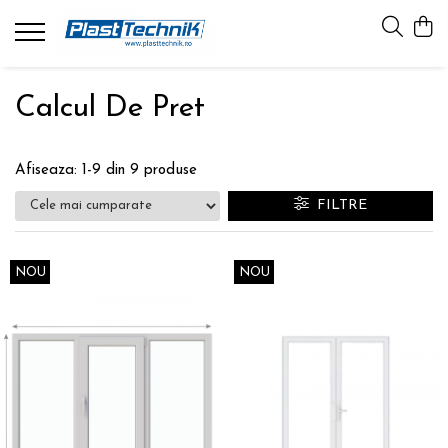
Calcul de Pret
Proces de fabricare
Calcul De Pret
Ferestre
Tamplarie PVC
Pachet Termoizolant
Usi
Panouri Ornamentale
Afiseaza:
1-
9
din
9
produse
Accesorii Ferestre
FILTRE
NOU
NOU